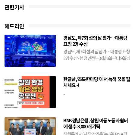
관련기사
헤드라인
경남도, 제7회 섬의 날 참가…대통령
표창 2명 수상
경남도, 제7회 섬의 날 참가…대통령 표창
2명 수상 - 행정안전부, 8월 6일부터 9일까
지 전남 여수시에서 개최- 도, 창원·거제·
통영·...
한글날,‘초록한마당’에서 녹색 꿈을 펼
치세요~!
...
BNK경남은행, 창원 이동노동자쉼터
에 생수 3,000개 기탁
창원특례시(시장 강기윤)는 6일 BNK경