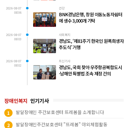
2026-08-07
건강
08:06
BNK경남은행, 창원 이동노동자쉼터
에 생수 3,000개 기탁
2026-08-07
사회복지
08:03
경남도, ‘제81주기 한국인 원폭희생자
추도식’ 거행
2026-08-07
최신기사
08:02
경남도, 국회 찾아 우주항공복합도시
·남해안 특별법 조속 제정 건의
장애인복지
인기기사
발달장애인 주간보호센터 뜨레봄을 소개합니다
1
발달장애인주간보호센터 "뜨레봄" 야외체험활동
2