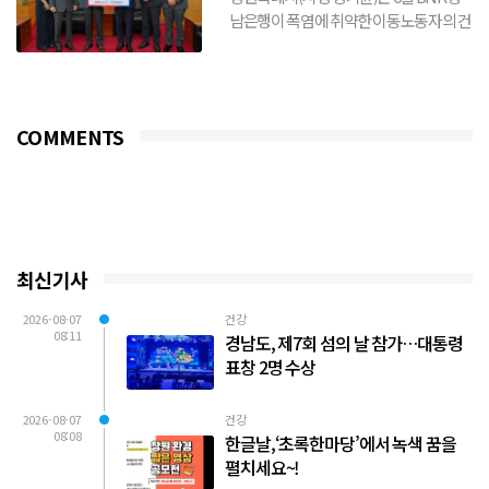
남은행이 폭염에 취약한 이동노동자의 건
강 보호와 안전한 여름나기를 위해 생수
3,000개를 기탁했다...
COMMENTS
최신기사
2026-08-07
건강
08:11
경남도, 제7회 섬의 날 참가…대통령
표창 2명 수상
2026-08-07
건강
08:08
한글날,‘초록한마당’에서 녹색 꿈을
펼치세요~!