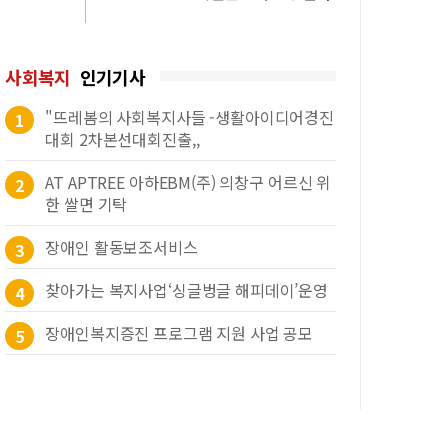
사회복지
인기기사
"뜨레봄의 사회복지사들 -생활아이디어경진
1
대회 2차본선대회진출,,
AT APTREE 아하EBM(주) 의창구 어르신 위
2
한 쌀면 기탁
장애인 활동보조서비스
3
찾아가는 복지사업‘싱글벙글 해피데이’운영
4
장애인복지증진 프로그램 지원 사업 공모
5