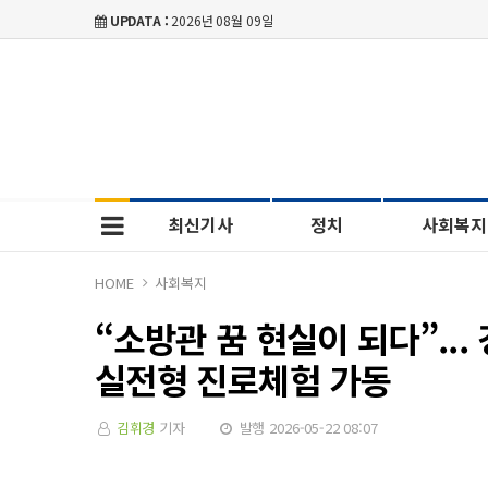
UPDATA :
2026년 08월 09일
최신기사
정치
사회복지
HOME
사회복지
“소방관 꿈 현실이 되다”..
실전형 진로체험 가동
김휘경
기자
발행 2026-05-22 08:07