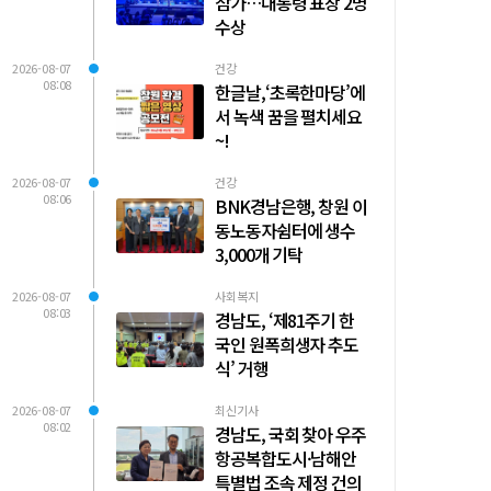
참가…대통령 표창 2명
수상
2026-08-07
건강
08:08
한글날,‘초록한마당’에
서 녹색 꿈을 펼치세요
~!
2026-08-07
건강
08:06
BNK경남은행, 창원 이
동노동자쉼터에 생수
3,000개 기탁
2026-08-07
사회복지
08:03
경남도, ‘제81주기 한
국인 원폭희생자 추도
식’ 거행
2026-08-07
최신기사
08:02
경남도, 국회 찾아 우주
항공복합도시·남해안
특별법 조속 제정 건의