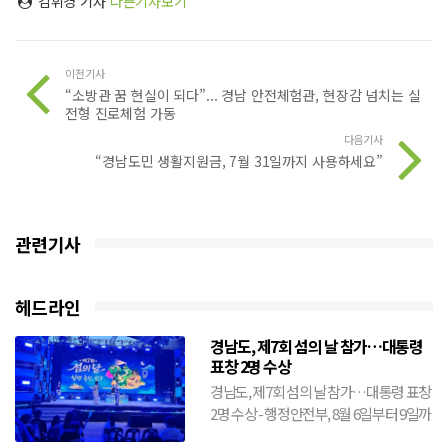
김휘경 기자
다른기사보기
이전기사
“소방관 꿈 현실이 되다”... 경남 안전체험관, 현장감 넘치는 실
전형 진로체험 가동
다음기사
“경남도민 생활지원금, 7월 31일까지 사용하세요”
관련기사
헤드라인
경남도, 제7회 섬의 날 참가…대통령
표창 2명 수상
경남도, 제7회 섬의 날 참가…대통령 표창
2명 수상 - 행정안전부, 8월 6일부터 9일까
지 전남 여수시에서 개최- 도, 창원·거제·