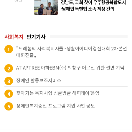
08:02
경남도, 국회 찾아 우주항공복합도시
·남해안 특별법 조속 제정 건의
사회복지
인기기사
"뜨레봄의 사회복지사들 -생활아이디어경진대회 2차본선
1
대회진출,,
AT APTREE 아하EBM(주) 의창구 어르신 위한 쌀면 기탁
2
장애인 활동보조서비스
3
찾아가는 복지사업‘싱글벙글 해피데이’운영
4
장애인복지증진 프로그램 지원 사업 공모
5