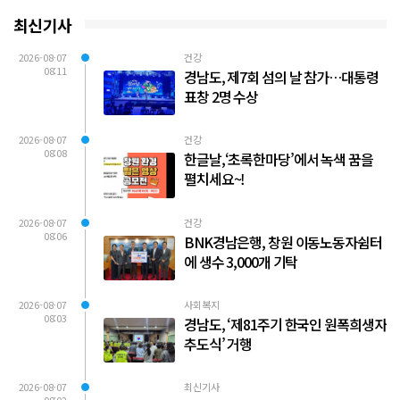
최신기사
2026-08-07
건강
08:11
경남도, 제7회 섬의 날 참가…대통령
표창 2명 수상
2026-08-07
건강
08:08
한글날,‘초록한마당’에서 녹색 꿈을
펼치세요~!
2026-08-07
건강
08:06
BNK경남은행, 창원 이동노동자쉼터
에 생수 3,000개 기탁
2026-08-07
사회복지
08:03
경남도, ‘제81주기 한국인 원폭희생자
추도식’ 거행
2026-08-07
최신기사