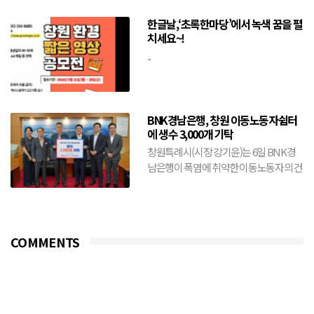
통영·...
한글날,‘초록한마당’에서 녹색 꿈을 펼
치세요~!
...
BNK경남은행, 창원 이동노동자쉼터
에 생수 3,000개 기탁
창원특례시(시장 강기윤)는 6일 BNK경
남은행이 폭염에 취약한 이동노동자의 건
강 보호와 안전한 여름나기를 위해 생수
3,000개를 기탁했다...
COMMENTS