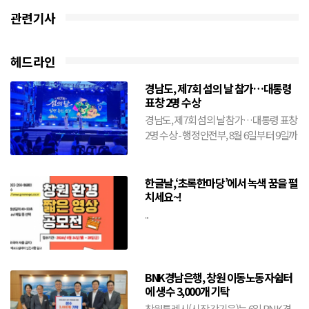
관련기사
헤드라인
경남도, 제7회 섬의 날 참가…대통령
표창 2명 수상
경남도, 제7회 섬의 날 참가…대통령 표창
2명 수상 - 행정안전부, 8월 6일부터 9일까
지 전남 여수시에서 개최- 도, 창원·거제·
통영·...
한글날,‘초록한마당’에서 녹색 꿈을 펼
치세요~!
...
BNK경남은행, 창원 이동노동자쉼터
에 생수 3,000개 기탁
창원특례시(시장 강기윤)는 6일 BNK경