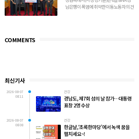
남은행이 폭염에 취약한 이동노동자의 건
강 보호와 안전한 여름나기를 위해 생수
3,000개를 기탁했다...
COMMENTS
최신기사
2026-08-07
건강
08:11
경남도, 제7회 섬의 날 참가…대통령
표창 2명 수상
2026-08-07
건강
08:08
한글날,‘초록한마당’에서 녹색 꿈을
펼치세요~!