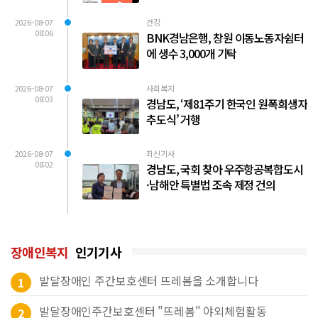
2026-08-07
건강
08:06
BNK경남은행, 창원 이동노동자쉼터
에 생수 3,000개 기탁
2026-08-07
사회복지
08:03
경남도, ‘제81주기 한국인 원폭희생자
추도식’ 거행
2026-08-07
최신기사
08:02
경남도, 국회 찾아 우주항공복합도시
·남해안 특별법 조속 제정 건의
장애인복지
인기기사
발달장애인 주간보호센터 뜨레봄을 소개합니다
1
발달장애인주간보호센터 "뜨레봄" 야외체험활동
2