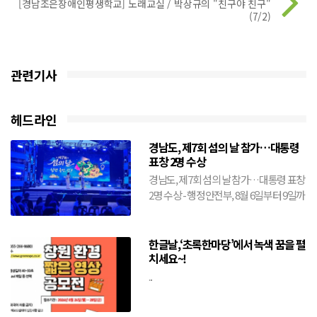
[경남조은장애인평생학교] 노래교실 / 박상규의 "친구야 친구"
(7/2)
관련기사
헤드라인
경남도, 제7회 섬의 날 참가…대통령
표창 2명 수상
경남도, 제7회 섬의 날 참가…대통령 표창
2명 수상 - 행정안전부, 8월 6일부터 9일까
지 전남 여수시에서 개최- 도, 창원·거제·
통영·...
한글날,‘초록한마당’에서 녹색 꿈을 펼
치세요~!
...