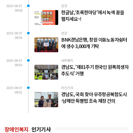
2026-08-07
건강
08:08
한글날,‘초록한마당’에서 녹색 꿈을
펼치세요~!
2026-08-07
건강
08:06
BNK경남은행, 창원 이동노동자쉼터
에 생수 3,000개 기탁
2026-08-07
사회복지
08:03
경남도, ‘제81주기 한국인 원폭희생자
추도식’ 거행
2026-08-07
최신기사
08:02
경남도, 국회 찾아 우주항공복합도시
·남해안 특별법 조속 제정 건의
장애인복지
인기기사