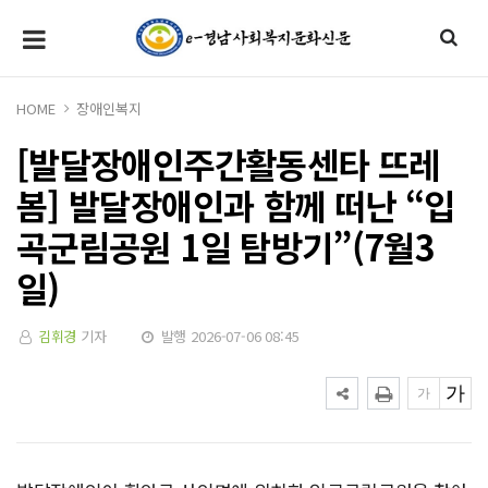
HOME
장애인복지
[발달장애인주간활동센타 뜨레
봄] 발달장애인과 함께 떠난 “입
곡군림공원 1일 탐방기”(7월3
일)
김휘경
기자
발행 2026-07-06 08:45