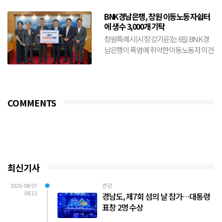
BNK경남은행, 창원 이동노동자쉼터
에 생수 3,000개 기탁
창원특례시(시장 강기윤)는 6일 BNK경
남은행이 폭염에 취약한 이동노동자의 건
강 보호와 안전한 여름나기를 위해 생수
3,000개를 기탁했다...
COMMENTS
최신기사
2026-08-07
건강
08:11
경남도, 제7회 섬의 날 참가…대통령
표창 2명 수상