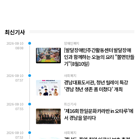
최신기사
2026-08-10
장애인복지
08:08
[발달장애인주간활동센터 발달장애
인과 함께하는 오늘의 요리 "쫄면만들
기"(8월10일)
2026-08-10
사회복지
07:57
경남대표도서관, 청년 릴레이 특강
‘경남 청년 생존 폼 미쳤다’ 개최
2026-08-10
최신기사
07:55
‘제16회 한일문화카라반 in 오타루’에
서 경남을 알리다
2026-08-10
사회복지
07:53