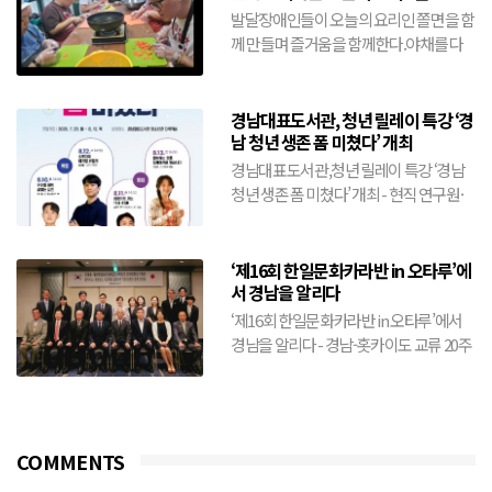
기"(8월10일)
발달장애인들이 오늘의 요리인 쫄면을 함
께 만들며 즐거움을 함께한다.야채를 다
름어 넣고 양념을 더하여 삶겨진 쫄면을
골...
경남대표도서관, 청년 릴레이 특강 ‘경
남 청년 생존 폼 미쳤다’ 개최
경남대표도서관,청년 릴레이 특강 ‘경남
청년 생존 폼 미쳤다’ 개최 - 현직 연구원·
창업가 등 분야별 전문가 4인 릴레이 특강-
취업·창업...
‘제16회 한일문화카라반 in 오타루’에
서 경남을 알리다
‘제16회 한일문화카라반 in 오타루’에서
경남을 알리다 - 경남-홋카이도 교류 20주
년 기념…양 지역 간 문화교류 확대- 경남
예술단 공연부...
COMMENTS