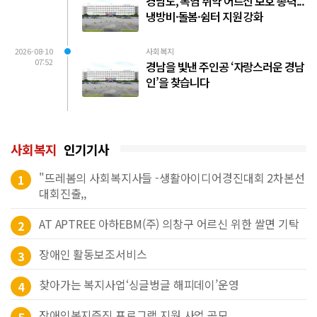
경남도, 폭염 취약 어르신 보호 총력...
냉방비·돌봄·쉼터 지원 강화
2026-08-10
사회복지
07:52
경남을 빛낸 주인공 ‘자랑스러운 경남
인’을 찾습니다
사회복지
인기기사
"뜨레봄의 사회복지사들 -생활아이디어경진대회 2차본선
1
대회진출,,
AT APTREE 아하EBM(주) 의창구 어르신 위한 쌀면 기탁
2
장애인 활동보조서비스
3
찾아가는 복지사업‘싱글벙글 해피데이’운영
4
장애인복지증진 프로그램 지원 사업 공모
5