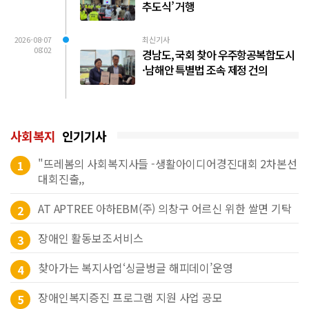
추도식’ 거행
2026-08-07
최신기사
08:02
경남도, 국회 찾아 우주항공복합도시
·남해안 특별법 조속 제정 건의
사회복지
인기기사
"뜨레봄의 사회복지사들 -생활아이디어경진대회 2차본선
1
대회진출,,
AT APTREE 아하EBM(주) 의창구 어르신 위한 쌀면 기탁
2
장애인 활동보조서비스
3
찾아가는 복지사업‘싱글벙글 해피데이’운영
4
장애인복지증진 프로그램 지원 사업 공모
5