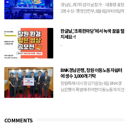
경남도, 제7회 섬의 날 참가…대통령 표창
2명 수상 - 행정안전부, 8월 6일부터 9일까
지 전남 여수시에서 개최- 도, 창원·거제·
통영·...
한글날,‘초록한마당’에서 녹색 꿈을 펼
치세요~!
...
BNK경남은행, 창원 이동노동자쉼터
에 생수 3,000개 기탁
창원특례시(시장 강기윤)는 6일 BNK경
남은행이 폭염에 취약한 이동노동자의 건
강 보호와 안전한 여름나기를 위해 생수
3,000개를 기탁했다...
COMMENTS