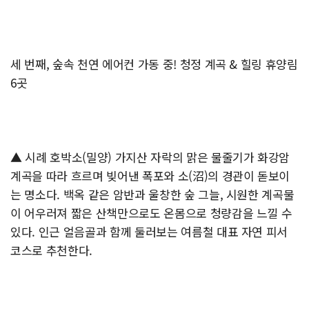
세 번째, 숲속 천연 에어컨 가동 중! 청정 계곡 & 힐링 휴양림
6곳
▲ 시례 호박소(밀양) 가지산 자락의 맑은 물줄기가 화강암
계곡을 따라 흐르며 빚어낸 폭포와 소(沼)의 경관이 돋보이
는 명소다. 백옥 같은 암반과 울창한 숲 그늘, 시원한 계곡물
이 어우러져 짧은 산책만으로도 온몸으로 청량감을 느낄 수
있다. 인근 얼음골과 함께 둘러보는 여름철 대표 자연 피서
코스로 추천한다.