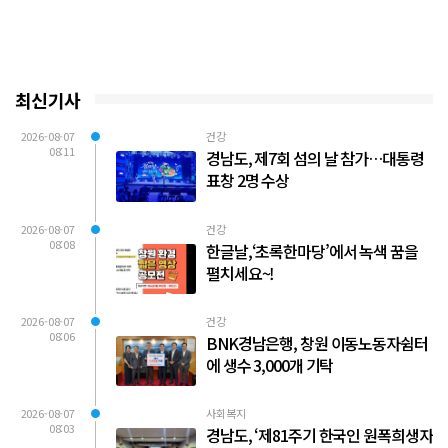
최신기사
2026-08-07
건강
08:11
경남도, 제7회 섬의 날 참가…대통령
표창 2명 수상
2026-08-07
건강
08:08
한글날,‘초록한마당’에서 녹색 꿈을
펼치세요~!
2026-08-07
건강
08:06
BNK경남은행, 창원 이동노동자쉼터
에 생수 3,000개 기탁
2026-08-07
사회복지
08:03
경남도, ‘제81주기 한국인 원폭희생자