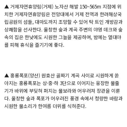
▲ 거제자연휴양림(거제) 노자산 해발 150~565m 지점에 위
치한 거제자연휴양림은 전망대에서 거제 전역과 한려해상국
립공원의 섬들, 대마도까지 조망할 수 있어 탁 트인 개방감과
상쾌함을 선사한다. 울창한 숲과 계곡 주변의 야영 데크와 숲
속의 집은 한낮에도 시원한 그늘을 제공하며, 밤에는 열대야
를 피해 휴식을 즐기기에 좋다.
▲ 홍룡폭포(양산) 원효산 골짜기 계곡 사이로 시원하게 쏟
아지는 홍룡폭포는 상·중·하 3단으로 이어지는 웅장한 물줄
기가 바위에 부딪혀 퍼지는 물보라와 어우러져 장관을 이룬
다. 울창한 숲과 폭포가 어우러진 풍경 속에서 청량한 바람과
시원한 물소리가 한여름 더위를 식혀준다.