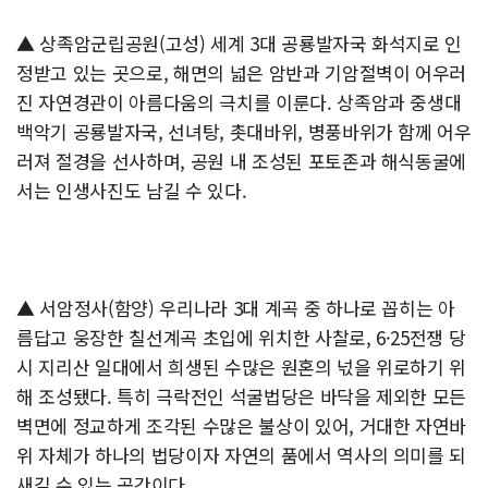
▲ 상족암군립공원(고성) 세계 3대 공룡발자국 화석지로 인
정받고 있는 곳으로, 해면의 넓은 암반과 기암절벽이 어우러
진 자연경관이 아름다움의 극치를 이룬다. 상족암과 중생대
백악기 공룡발자국, 선녀탕, 촛대바위, 병풍바위가 함께 어우
러져 절경을 선사하며, 공원 내 조성된 포토존과 해식동굴에
서는 인생사진도 남길 수 있다.
▲ 서암정사(함양) 우리나라 3대 계곡 중 하나로 꼽히는 아
름답고 웅장한 칠선계곡 초입에 위치한 사찰로, 6·25전쟁 당
시 지리산 일대에서 희생된 수많은 원혼의 넋을 위로하기 위
해 조성됐다. 특히 극락전인 석굴법당은 바닥을 제외한 모든
벽면에 정교하게 조각된 수많은 불상이 있어, 거대한 자연바
위 자체가 하나의 법당이자 자연의 품에서 역사의 의미를 되
새길 수 있는 공간이다.