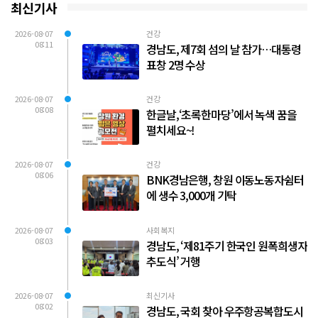
최신기사
2026-08-07
건강
08:11
경남도, 제7회 섬의 날 참가…대통령
표창 2명 수상
2026-08-07
건강
08:08
한글날,‘초록한마당’에서 녹색 꿈을
펼치세요~!
2026-08-07
건강
08:06
BNK경남은행, 창원 이동노동자쉼터
에 생수 3,000개 기탁
2026-08-07
사회복지
08:03
경남도, ‘제81주기 한국인 원폭희생자
추도식’ 거행
2026-08-07
최신기사
08:02
경남도, 국회 찾아 우주항공복합도시