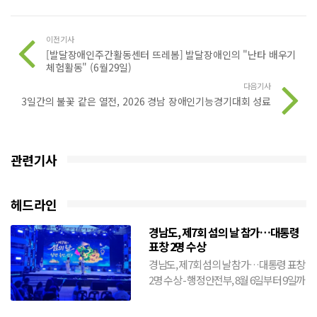
이전기사
[발달장애인주간활동센터 뜨레봄] 발달장애인의 "난타 배우기
체험활동" (6월29일)
다음기사
3일간의 불꽃 같은 열전, 2026 경남 장애인기능경기대회 성료
관련기사
헤드라인
경남도, 제7회 섬의 날 참가…대통령
표창 2명 수상
경남도, 제7회 섬의 날 참가…대통령 표창
2명 수상 - 행정안전부, 8월 6일부터 9일까
지 전남 여수시에서 개최- 도, 창원·거제·
통영·...