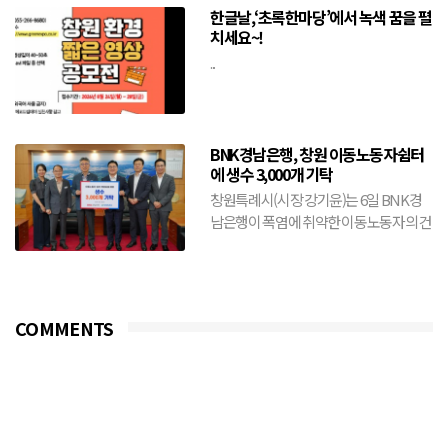
한글날,‘초록한마당’에서 녹색 꿈을 펼
치세요~!
...
BNK경남은행, 창원 이동노동자쉼터
에 생수 3,000개 기탁
창원특례시(시장 강기윤)는 6일 BNK경
남은행이 폭염에 취약한 이동노동자의 건
강 보호와 안전한 여름나기를 위해 생수
3,000개를 기탁했다...
COMMENTS