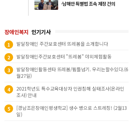
·남해안 특별법 조속 제정 건의
장애인복지
인기기사
발달장애인 주간보호센터 뜨레봄을 소개합니다
1
발달장애인주간보호센터 "뜨레봄" 야외체험활동
2
발달장애인활동센타 뜨레봄/뜀틀넘기. 우리는할수있다.(6
3
월27일)
2021학년도 특수교육대상자 인권침해 실태조사(온라인
4
조사) 안내
[경남조은장애인평생학교] 생수 병으로 스트레칭! (2월13
5
일)