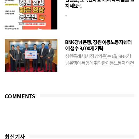
치세요~!
...
BNK경남은행, 창원 이동노동자쉼터
에 생수 3,000개 기탁
창원특례시(시장 강기윤)는 6일 BNK경
남은행이 폭염에 취약한 이동노동자의 건
강 보호와 안전한 여름나기를 위해 생수
3,000개를 기탁했다...
COMMENTS
최신기사