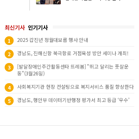
최신기사
인기기사
2025 갑진년 정월대보름 행사 안내
1
경남도, 진해신항 북극항로 거점육성 방안 세미나 개최!
2
[발달장애인주간활동센타 뜨레봄] "뛰고 달리는 풋살운
3
동"(3월26일)
사회복지기관 현장 컨설팅으로 복지서비스 품질 향상한다
4
경남도, 행안부 데이터기반행정 평가서 최고 등급 ‘우수’
5