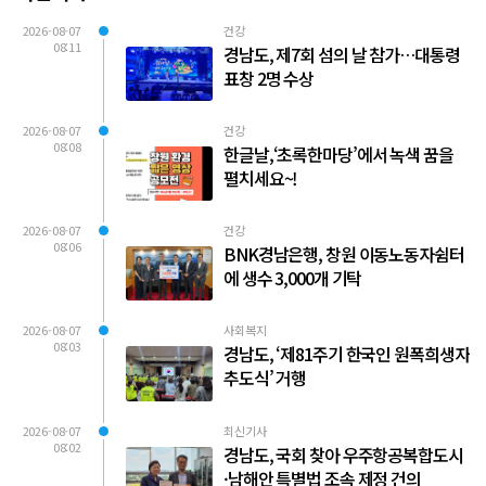
2026-08-07
건강
08:11
경남도, 제7회 섬의 날 참가…대통령
표창 2명 수상
2026-08-07
건강
08:08
한글날,‘초록한마당’에서 녹색 꿈을
펼치세요~!
2026-08-07
건강
08:06
BNK경남은행, 창원 이동노동자쉼터
에 생수 3,000개 기탁
2026-08-07
사회복지
08:03
경남도, ‘제81주기 한국인 원폭희생자
추도식’ 거행
2026-08-07
최신기사
08:02
경남도, 국회 찾아 우주항공복합도시
·남해안 특별법 조속 제정 건의