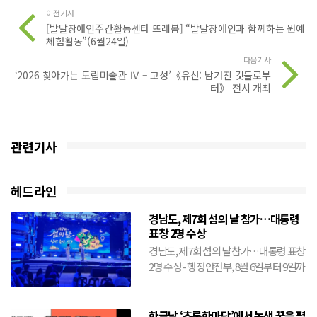
이전기사
[발달장애인주간활동센타 뜨레봄] “발달장애인과 함께하는 원예
체험활동”(6월24일)
다음기사
‘2026 찾아가는 도립미술관 Ⅳ – 고성’《유산: 남겨진 것들로부
터》 전시 개최
관련기사
헤드라인
경남도, 제7회 섬의 날 참가…대통령
표창 2명 수상
경남도, 제7회 섬의 날 참가…대통령 표창
2명 수상 - 행정안전부, 8월 6일부터 9일까
지 전남 여수시에서 개최- 도, 창원·거제·
통영·...
한글날,‘초록한마당’에서 녹색 꿈을 펼