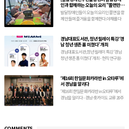
인과 함께하는 오늘의 요리 "쫄면만들
기"(8월10일)
발달장애인들이 오늘의 요리인 쫄면을 함
께 만들며 즐거움을 함께한다.야채를 다
름어 넣고 양념을 더하여 삶겨진 쫄면을
골...
경남대표도서관, 청년 릴레이 특강 ‘경
남 청년 생존 폼 미쳤다’ 개최
경남대표도서관,청년 릴레이 특강 ‘경남
청년 생존 폼 미쳤다’ 개최 - 현직 연구원·
창업가 등 분야별 전문가 4인 릴레이 특강-
취업·창업...
‘제16회 한일문화카라반 in 오타루’에
서 경남을 알리다
‘제16회 한일문화카라반 in 오타루’에서
경남을 알리다 - 경남-홋카이도 교류 20주
년 기념…양 지역 간 문화교류 확대- 경남
예술단 공연부...
COMMENTS