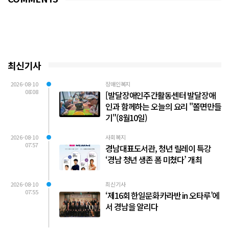
최신기사
2026-08-10
장애인복지
08:08
[발달장애인주간활동센터 발달장애
인과 함께하는 오늘의 요리 "쫄면만들
기"(8월10일)
2026-08-10
사회복지
07:57
경남대표도서관, 청년 릴레이 특강
‘경남 청년 생존 폼 미쳤다’ 개최
2026-08-10
최신기사
07:55
‘제16회 한일문화카라반 in 오타루’에
서 경남을 알리다