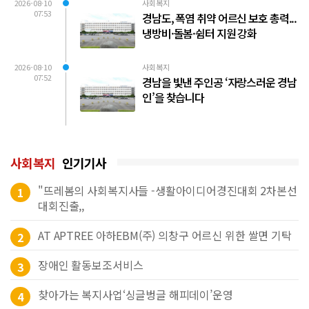
2026-08-10
사회복지
07:53
경남도, 폭염 취약 어르신 보호 총력...
냉방비·돌봄·쉼터 지원 강화
2026-08-10
사회복지
07:52
경남을 빛낸 주인공 ‘자랑스러운 경남
인’을 찾습니다
사회복지
인기기사
"뜨레봄의 사회복지사들 -생활아이디어경진대회 2차본선
1
대회진출,,
AT APTREE 아하EBM(주) 의창구 어르신 위한 쌀면 기탁
2
장애인 활동보조서비스
3
찾아가는 복지사업‘싱글벙글 해피데이’운영
4