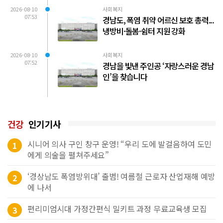
2026-08-10
사회복지
07:53
경남도, 폭염 취약 어르신 보호 총력...
냉방비·돌봄·쉼터 지원 강화
2026-08-10
사회복지
07:52
경남을 빛낸 주인공 ‘자랑스러운 경남
인’을 찾습니다
건강
인기기사
시니어 의사 구인 창구 운영! “우리 도에 발걸음하여 도민
1
에게 의술을 펼쳐주세요”
‘경상남도 폭염방위대’ 출범! 여름철 근로자 산업재해 예방
2
에 나서
편리미엄시대 가정간편식 밀키트 과정 무료교육생 모집
3