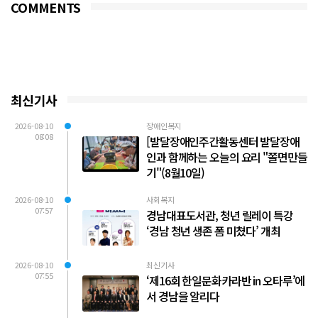
COMMENTS
최신기사
2026-08-10
장애인복지
08:08
[발달장애인주간활동센터 발달장애
인과 함께하는 오늘의 요리 "쫄면만들
기"(8월10일)
2026-08-10
사회복지
07:57
경남대표도서관, 청년 릴레이 특강
‘경남 청년 생존 폼 미쳤다’ 개최
2026-08-10
최신기사
07:55
‘제16회 한일문화카라반 in 오타루’에
서 경남을 알리다