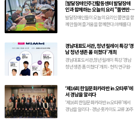
[발달장애인주간활동센터 발달장애
인과 함께하는 오늘의 요리 "쫄면만들
기"(8월10일)
발달장애인들이 오늘의 요리인 쫄면을 함
께 만들며 즐거움을 함께한다.야채를 다
름어 넣고 양념을 더하여 삶겨진 쫄면을
골...
경남대표도서관, 청년 릴레이 특강 ‘경
남 청년 생존 폼 미쳤다’ 개최
경남대표도서관,청년 릴레이 특강 ‘경남
청년 생존 폼 미쳤다’ 개최 - 현직 연구원·
창업가 등 분야별 전문가 4인 릴레이 특강-
취업·창업...
‘제16회 한일문화카라반 in 오타루’에
서 경남을 알리다
‘제16회 한일문화카라반 in 오타루’에서
경남을 알리다 - 경남-홋카이도 교류 20주
년 기념…양 지역 간 문화교류 확대- 경남
예술단 공연부...