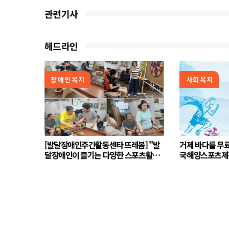
관련기사
헤드라인
장애인복지
사회복지
[발달장애인주간활동센타 뜨레봄] "발
거제 바다를 무료로 즐긴
달장애인이 즐기는 다양한 스포츠활동"
국해양스포츠제전
(8월5일)
시작