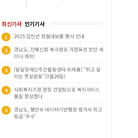
최신기사
인기기사
2025 갑진년 정월대보름 행사 안내
1
경남도, 진해신항 북극항로 거점육성 방안 세
2
미나 개최!
[발달장애인주간활동센타 뜨레봄] "뛰고 달
3
리는 풋살운동"(3월26일)
사회복지기관 현장 컨설팅으로 복지서비스
4
품질 향상한다
경남도, 행안부 데이터기반행정 평가서 최고
5
등급 ‘우수’