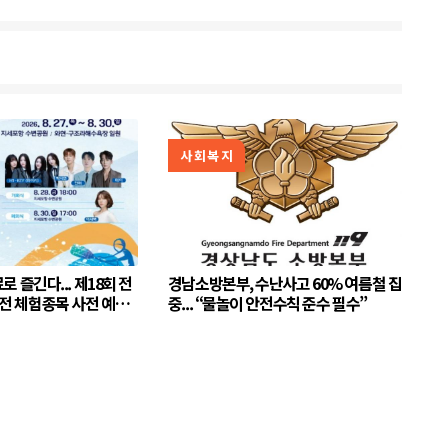
사회복지
다... 제18회 전
경남소방본부, 수난사고 60% 여름철 집
 체험종목 사전 예약
중... “물놀이 안전수칙 준수 필수”