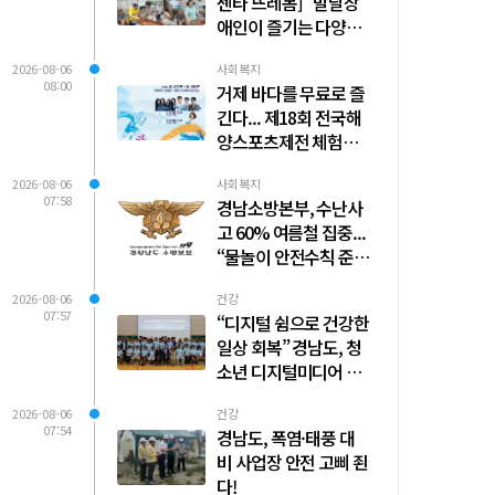
센타 뜨레봄] "발달장
애인이 즐기는 다양한
스포츠활동"(8월5일)
2026-08-06
사회복지
08:00
거제 바다를 무료로 즐
긴다... 제18회 전국해
양스포츠제전 체험종
목 사전 예약 시작
2026-08-06
사회복지
07:58
경남소방본부, 수난사
고 60% 여름철 집중...
“물놀이 안전수칙 준수
필수”
2026-08-06
건강
07:57
“디지털 쉼으로 건강한
일상 회복” 경남도, 청
소년 디지털미디어 과
의존 치유캠프 운영
2026-08-06
건강
07:54
경남도, 폭염·태풍 대
비 사업장 안전 고삐 죈
다!