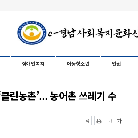
장애인복지
아동청소년
인권
클린농촌’... 농어촌 쓰레기 수