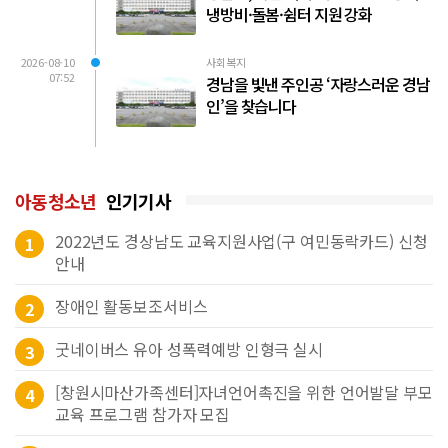
냉방비·돌봄·쉼터 지원 강화
2026-08-10
사회복지
07:52
경남을 빛낸 주인공 ‘자랑스러운 경남
인’을 찾습니다
아동청소년
인기기사
2022년도 경상남도 교육지원사업(구 여민동락카드) 신청
1
안내
장애인 활동보조서비스
2
굿네이버스 유아 성폭력예방 인형극 실시
3
[창원시마산가족센터]자녀언어촉진을 위한 언어발달 부모
4
교육 프로그램 참가자 모집