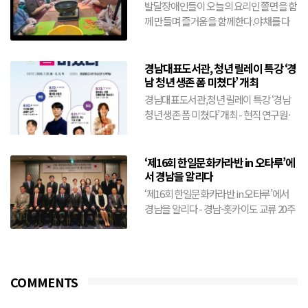
기"(8월10일)
발달장애인들이 오늘의 요리인 쫄면을 함
께 만들며 즐거움을 함께한다.야채를 다
름어 넣고 양념을 더하여 삶겨진 쫄면을
골...
경남대표도서관, 청년 릴레이 특강 ‘경
남 청년 생존 폼 미쳤다’ 개최
경남대표도서관,청년 릴레이 특강 ‘경남
청년 생존 폼 미쳤다’ 개최 - 현직 연구원·
창업가 등 분야별 전문가 4인 릴레이 특강-
취업·창업...
‘제16회 한일문화카라반 in 오타루’에
서 경남을 알리다
‘제16회 한일문화카라반 in 오타루’에서
경남을 알리다 - 경남-홋카이도 교류 20주
년 기념…양 지역 간 문화교류 확대- 경남
예술단 공연부...
COMMENTS