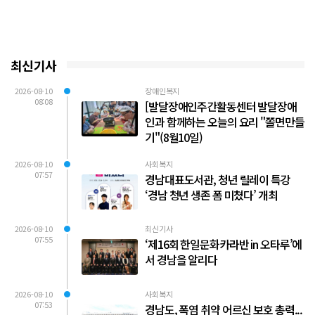
최신기사
2026-08-10
장애인복지
08:08
[발달장애인주간활동센터 발달장애
인과 함께하는 오늘의 요리 "쫄면만들
기"(8월10일)
2026-08-10
사회복지
07:57
경남대표도서관, 청년 릴레이 특강
‘경남 청년 생존 폼 미쳤다’ 개최
2026-08-10
최신기사
07:55
‘제16회 한일문화카라반 in 오타루’에
서 경남을 알리다
2026-08-10
사회복지
07:53
경남도, 폭염 취약 어르신 보호 총력...